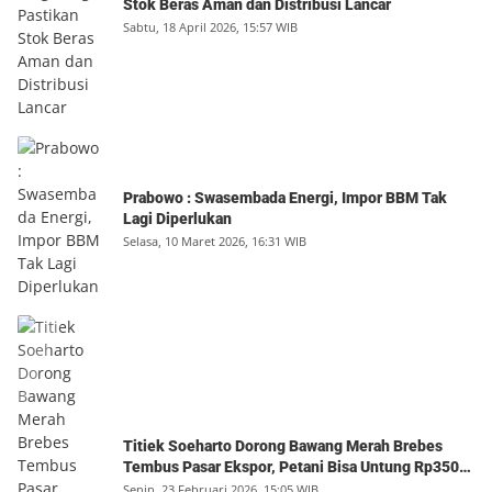
Stok Beras Aman dan Distribusi Lancar
Sabtu, 18 April 2026, 15:57 WIB
Prabowo : Swasembada Energi, Impor BBM Tak
Lagi Diperlukan
Selasa, 10 Maret 2026, 16:31 WIB
Titiek Soeharto Dorong Bawang Merah Brebes
Tembus Pasar Ekspor, Petani Bisa Untung Rp350
Juta per Hektare
Senin, 23 Februari 2026, 15:05 WIB