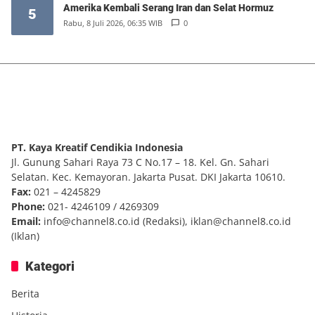
Amerika Kembali Serang Iran dan Selat Hormuz
5
Rabu, 8 Juli 2026, 06:35 WIB
0
PT. Kaya Kreatif Cendikia Indonesia
Jl. Gunung Sahari Raya 73 C No.17 – 18. Kel. Gn. Sahari
Selatan. Kec. Kemayoran. Jakarta Pusat. DKI Jakarta 10610.
Fax:
021 – 4245829
Phone:
021- 4246109 / 4269309
Email:
info@channel8.co.id
(Redaksi),
iklan@channel8.co.id
(Iklan)
Kategori
Berita