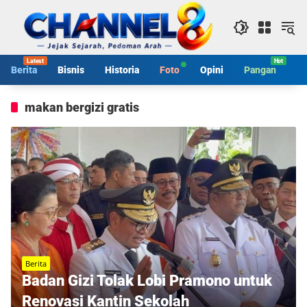
Langsung
ke
konten
Berita
Bisnis
Historia
Foto
Opini
Pangan
S
makan bergizi gratis
Berita
Badan Gizi Tolak Lobi Pramono untuk
Renovasi Kantin Sekolah