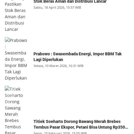
Stok Beras Aman dan Distribusi Lancar
Sabtu, 18 April 2026, 15:57 WIB
Prabowo : Swasembada Energi, Impor BBM Tak
Lagi Diperlukan
Selasa, 10 Maret 2026, 16:31 WIB
Titiek Soeharto Dorong Bawang Merah Brebes
Tembus Pasar Ekspor, Petani Bisa Untung Rp350
Juta per Hektare
Senin, 23 Februari 2026, 15:05 WIB