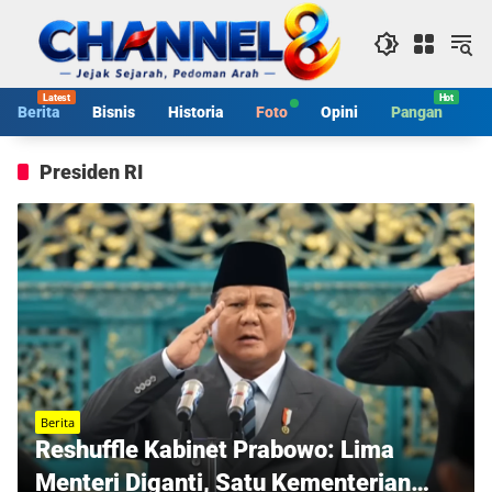
Langsung
ke
konten
Berita
Bisnis
Historia
Foto
Opini
Pangan
S
Presiden RI
Berita
Reshuffle Kabinet Prabowo: Lima
Menteri Diganti, Satu Kementerian