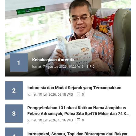
Kebahagiaan Autentik
1
Jumat, 7 Agustus 2026, 10:25 WIB
0
Indonesia dan Modal Sejarah yang Tercampakkan
2
Jumat, 10 Juli 2026, 08:18 WIB
0
Penggeledahan 13 Lokasi Kaitkan Nama Jampidsus
3
Febrie Adriansyah, Polisi Sita Rp476 Miliar dan 74 Kg
Emas
Jumat, 10 Juli 2026, 13:16 WIB
0
Introspeksi, Sepatu, Topi dan Bintangmu dari Rakyat