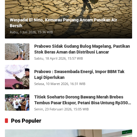
Waspadai El Nino, Kemarau Panjang Ancam Pasokan Air
Bersih
Rabu, 1 Juli 2026, 15:36 WIB
Prabowo Sidak Gudang Bulog Magelang, Pastikan
Stok Beras Aman dan Distribusi Lancar
Sabtu, 18 April 2026, 15:57 WIB
Prabowo : Swasembada Energi, Impor BBM Tak
Lagi Diperlukan
Selasa, 10 Maret 2026, 16:31 WIB
Titiek Soeharto Dorong Bawang Merah Brebes
Tembus Pasar Ekspor, Petani Bisa Untung Rp350
Juta per Hektare
Senin, 23 Februari 2026, 15:05 WIB
Pos Populer