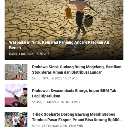
Waspadai El Nino, Kemarau Panjang Ancam Pasokan Air
Bersih
Rabu, 1 Juli 2026, 15:36 WIB
Prabowo Sidak Gudang Bulog Magelang, Pastikan
Stok Beras Aman dan Distribusi Lancar
Sabtu, 18 April 2026, 15:57 WIB
Prabowo : Swasembada Energi, Impor BBM Tak
Lagi Diperlukan
Selasa, 10 Maret 2026, 16:31 WIB
Titiek Soeharto Dorong Bawang Merah Brebes
Tembus Pasar Ekspor, Petani Bisa Untung Rp350
Juta per Hektare
Senin, 23 Februari 2026, 15:05 WIB