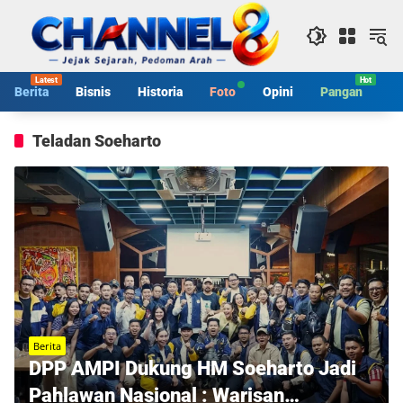
Langsung
ke
konten
Berita
Bisnis
Historia
Foto
Opini
Pangan
S
Teladan Soeharto
Berita
DPP AMPI Dukung HM Soeharto Jadi
Pahlawan Nasional : Warisan