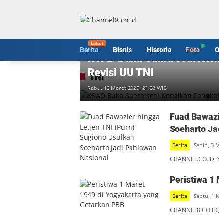
Langsung
ke
konten
Berita
Berita
Bisnis
Historia
Foto
O
KSAD Buka Suara soal Ken
Revisi UU TNI
TNI
Rabu, 12 Maret 2025, 21:38 WIB
Fuad Bawazi
Soeharto Ja
Berita
Senin, 3 
CHANNEL.CO.ID, Y
Peristiwa 1
Berita
Sabtu, 1 
CHANNEL8.CO.ID, 