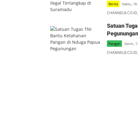
Berita
Sabtu, 18 
CHANNEL8.CO.ID, 
Satuan Tuga
Pegununga
Pangan
Senin, 1
CHANNEL8.CO.ID,