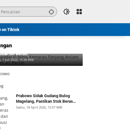
w on Tiktok
ngan
padai El Nino, Kemarau Panjang Ancam
okan Air Bersih
, 1 Juli 2026, 15:36 WIB
Prabowo Sidak Gudang Bulog
Magelang, Pastikan Stok Beras
Aman dan Distribusi Lancar
Sabtu, 18 April 2026, 15:57 WIB