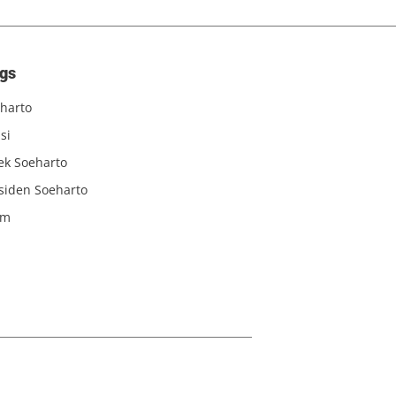
gs
harto
si
iek Soeharto
siden Soeharto
am