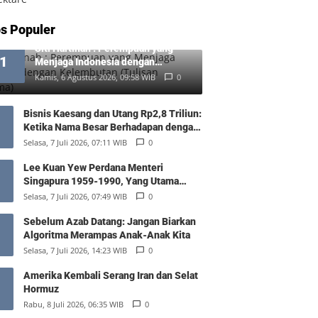
s Populer
Siti Hartinah : Perempuan yang
1
Menjaga Indonesia dengan
Kelembutan (Tulisan Pertama)
Kamis, 6 Agustus 2026, 09:58 WIB
0
Bisnis Kaesang dan Utang Rp2,8 Triliun:
Ketika Nama Besar Berhadapan dengan
Hukum Pasar
Selasa, 7 Juli 2026, 07:11 WIB
0
Lee Kuan Yew Perdana Menteri
Singapura 1959-1990, Yang Utama
Diantara Yang Sederajat
Selasa, 7 Juli 2026, 07:49 WIB
0
Sebelum Azab Datang: Jangan Biarkan
Algoritma Merampas Anak-Anak Kita
Selasa, 7 Juli 2026, 14:23 WIB
0
Amerika Kembali Serang Iran dan Selat
Hormuz
Rabu, 8 Juli 2026, 06:35 WIB
0