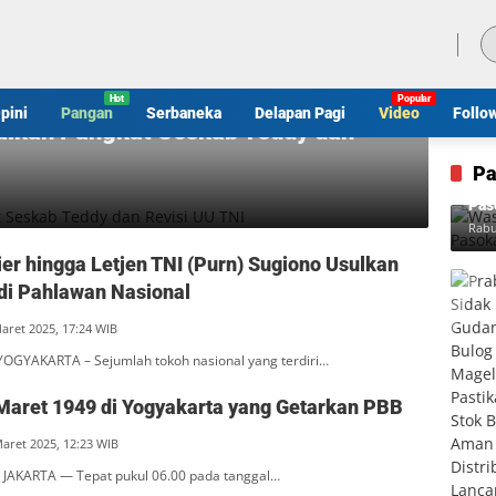
Kamis, 6 Agustus 2026
pini
Pangan
Serbaneka
Delapan Pagi
Video
Follo
aikan Pangkat Seskab Teddy dan
Pa
Was
Pas
Rabu
er hingga Letjen TNI (Purn) Sugiono Usulkan
di Pahlawan Nasional
Maret 2025, 17:24 WIB
OGYAKARTA – Sejumlah tokoh nasional yang terdiri…
 Maret 1949 di Yogyakarta yang Getarkan PBB
Maret 2025, 12:23 WIB
JAKARTA — Tepat pukul 06.00 pada tanggal…