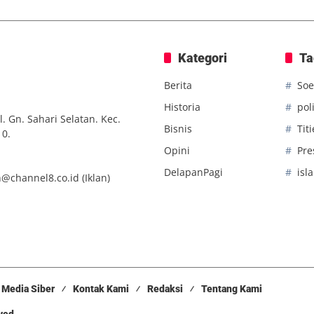
Kategori
Ta
Berita
Soe
Historia
poli
. Gn. Sahari Selatan. Kec.
Bisnis
Tit
10.
Opini
Pre
DelapanPagi
isl
n@channel8.co.id
(Iklan)
Media Siber
Kontak Kami
Redaksi
Tentang Kami