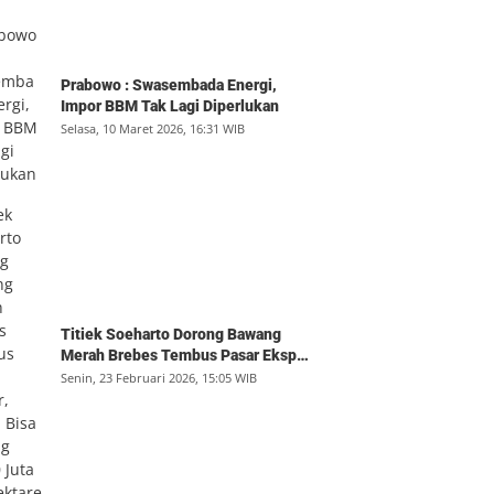
Prabowo : Swasembada Energi,
Impor BBM Tak Lagi Diperlukan
Selasa, 10 Maret 2026, 16:31 WIB
Titiek Soeharto Dorong Bawang
Merah Brebes Tembus Pasar Ekspor,
Petani Bisa Untung Rp350 Juta per
Senin, 23 Februari 2026, 15:05 WIB
Hektare