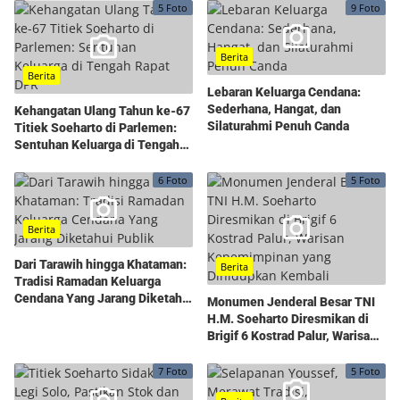
5 Foto
9 Foto
Berita
Berita
Lebaran Keluarga Cendana:
Sederhana, Hangat, dan
Kehangatan Ulang Tahun ke-67
Silaturahmi Penuh Canda
Titiek Soeharto di Parlemen:
Sentuhan Keluarga di Tengah
Rapat DPR
6 Foto
5 Foto
Berita
Dari Tarawih hingga Khataman:
Berita
Tradisi Ramadan Keluarga
Cendana Yang Jarang Diketahui
Monumen Jenderal Besar TNI
Publik
H.M. Soeharto Diresmikan di
Brigif 6 Kostrad Palur, Warisan
Kepemimpinan yang
Dihidupkan Kembali
7 Foto
5 Foto