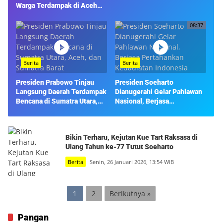
Warga Terdampak di Aceh
Tamiang
08:37
Berita
Berita
Presiden Prabowo Tinjau
Presiden Soeharto
Langsung Daerah Terdampak
Dianugerahi Gelar Pahlawan
Bencana di Sumatra Utara,
Nasional, Berjasa
Aceh, dan Sumatra Barat
Pertahankan Kedaulatan
Indonesia
Bikin Terharu, Kejutan Kue Tart Raksasa di
Ulang Tahun ke-77 Tutut Soeharto
Berita
Senin, 26 Januari 2026, 13:54 WIB
Paginasi
1
2
Berikutnya »
pos
Pangan