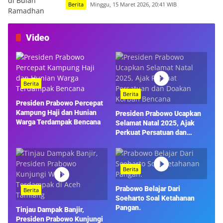
Berita
Minggu, 15 Maret 2026, 20:41 WIB
Video
Berita
Berita
Presiden Prabowo Percepat
Kampung Haji dan Hunian
Presiden Prabowo Ucapkan
Warga Terdampak Bencana
Selamat Natal 2025, Ajak
Perkuat Persatuan dan
Doakan Korban Bencana
Berita
Prabowo Belajar Dari
Berita
Soeharto Soal Ketahanan
Pangan.
Tinjau Dampak Banjir,
Presiden Prabowo Kunjungi