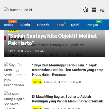
Langsung
ke
konten
Berita
Bisnis
Historia
Foto
Opini
Pangan
S
Berita
“Sudah Saatnya Kita Objektif Melihat
Feature
Pak Harto”
Tulisan mendalam dan menarik tentang suatu peristiwa
Kamis, 30 Juli 2026, 10:03 WIB
“Saya Rela Menunggu Seribu Jam…” Jejak
Kerendahan Hati Ibu Tien Soeharto yang Tetap
Hidup dalam Kenangan
Berita
Kamis, 30 Juli 2026, 07:34 WIB
Di Mata Miing Bagito, Soeharto Adalah
Pemimpin yang Pandai Memilih Orang Terbaik
Berita
Rabu, 29 Juli 2026, 18:25 WIB