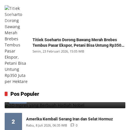
Titiek Soeharto Dorong Bawang Merah Brebes
Tembus Pasar Ekspor, Petani Bisa Untung Rp350
Juta per Hektare
Senin, 23 Februari 2026, 15:05 WIB
SD Inpres yang Berbuah Hadiah Nobel
Pos Populer
1
Kamis, 6 Agustus 2026, 12:49 WIB
0
Amerika Kembali Serang Iran dan Selat Hormuz
2
Rabu, 8 Juli 2026, 06:35 WIB
0